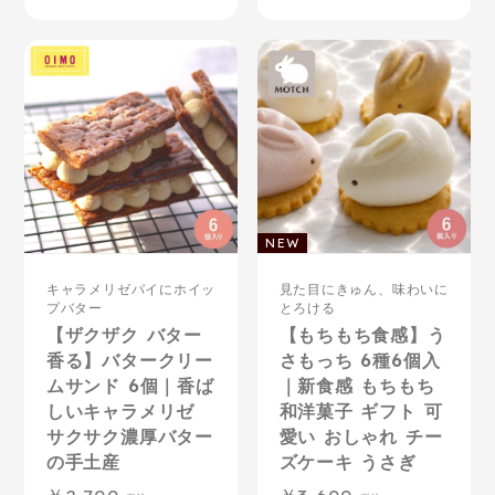
OIMO
MOTCH
キャラメリゼパイにホイッ
見た目にきゅん、味わいに
プバター
とろける
【ザクザク バター
【もちもち食感】う
香る】バタークリー
さもっち 6種6個入
ムサンド 6個｜香ば
｜新食感 もちもち
しいキャラメリゼ
和洋菓子 ギフト 可
サクサク濃厚バター
愛い おしゃれ チー
の手土産
ズケーキ うさぎ