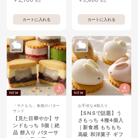
2,700
3,600
「サクもち」食感のバター
お手頃な4個入り
サンド
【SNSで話題】う
【見た目華やか】サ
さもっち 4種4個入
ンドもっち 5個｜絶
｜新食感 もちもち
品 餅入り バターサ
高級 和洋菓子 ギフ